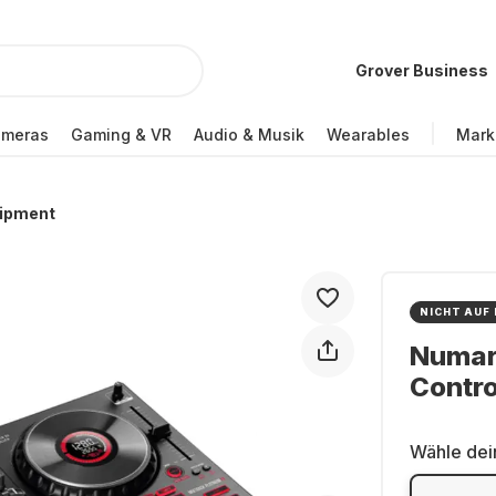
Grover Business
ameras
Gaming & VR
Audio & Musik
Wearables
Mark
uipment
NICHT AUF
Numark
Contro
Wähle dei