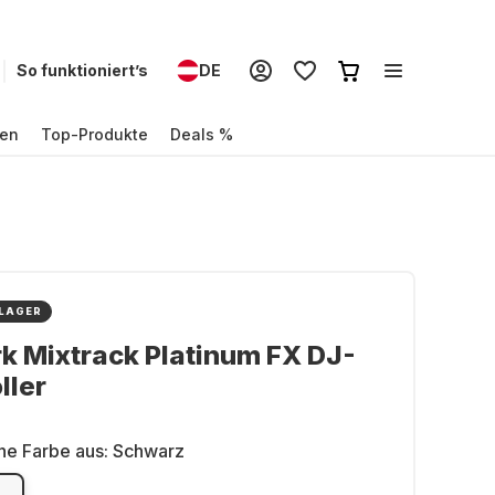
So funktioniert’s
DE
en
Top-Produkte
Deals %
 LAGER
 Mixtrack Platinum FX DJ-
ller
ne Farbe aus:
Schwarz