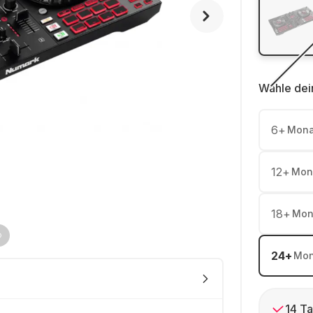
Wähle dei
6
+
Mona
12
+
Mon
18
+
Mon
24
+
Mon
14 Ta