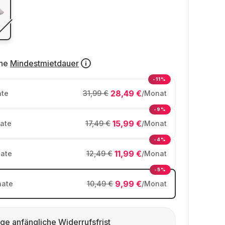
ne
Mindestmietdauer
-11%
28,49 €
te
31,99 €
/Monat
-9%
15,99 €
ate
17,49 €
/Monat
-4%
11,99 €
ate
12,49 €
/Monat
-5%
9,99 €
ate
10,49 €
/Monat
ge anfängliche Widerrufsfrist