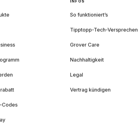
INFOS
ukte
So funktioniert’s
Tipptopp-Tech-Versprechen
siness
Grover Care
programm
Nachhaltigkeit
erden
Legal
rabatt
Vertrag kündigen
n-Codes
day