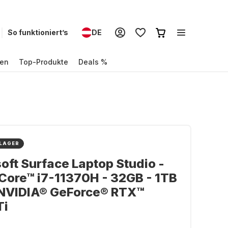
So funktioniert’s
DE
en
Top-Produkte
Deals %
 LAGER
oft Surface Laptop Studio -
 Core™ i7-11370H - 32GB - 1TB
 NVIDIA® GeForce® RTX™
Ti