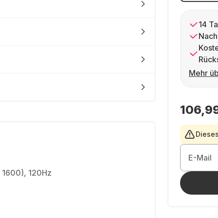
14 Ta
Nach
Kost
Rück
Mehr üb
106,9
Dieses
E-Mail
x 1600), 120Hz