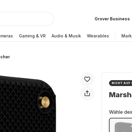
Grover Business
ameras
Gaming & VR
Audio & Musik
Wearables
Mark
echer
NICHT AUF
Marsha
Wähle dei