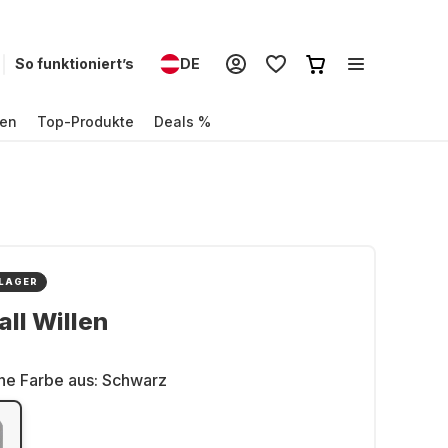
So funktioniert’s
DE
en
Top-Produkte
Deals %
 LAGER
ll Willen
ne Farbe aus:
Schwarz