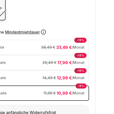
ne
Mindestmietdauer
-13%
33,49 €
te
38,49 €
/Monat
-12%
17,99 €
ate
20,49 €
/Monat
-10%
12,99 €
ate
14,49 €
/Monat
-8%
10,99 €
ate
11,99 €
/Monat
ge anfängliche Widerrufsfrist