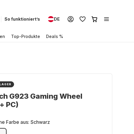
So funktioniert’s
DE
en
Top-Produkte
Deals %
 LAGER
ech G923 Gaming Wheel
+ PC)
ne Farbe aus:
Schwarz