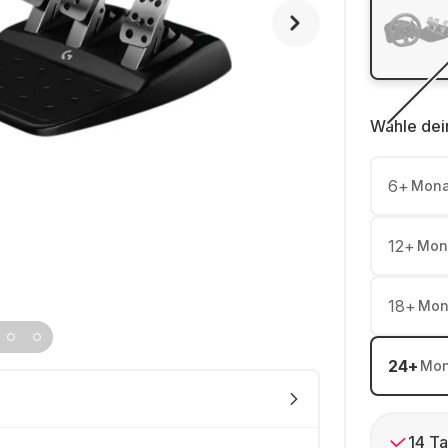
Wähle dei
6
+
Mona
12
+
Mon
18
+
Mon
24
+
Mon
14 Ta