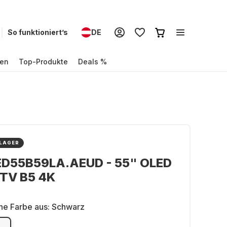
So funktioniert’s
DE
en
Top-Produkte
Deals %
 LAGER
ED55B59LA.AEUD - 55" OLED
 TV B5 4K
ne Farbe aus:
Schwarz