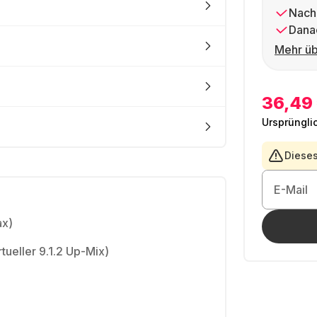
Nach
Dana
Mehr üb
36,49
Ursprüngli
Dieses
E-Mail
ax)
tueller 9.1.2 Up-Mix)