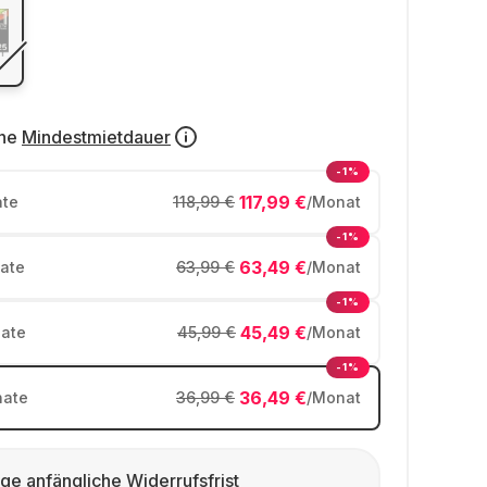
ne
Mindestmietdauer
-1%
117,99 €
te
118,99 €
/Monat
-1%
63,49 €
ate
63,99 €
/Monat
-1%
45,49 €
ate
45,99 €
/Monat
-1%
36,49 €
ate
36,99 €
/Monat
ge anfängliche Widerrufsfrist