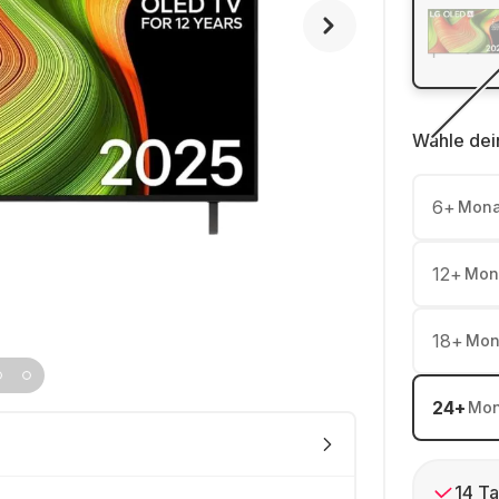
Wähle dei
6
+
Mona
12
+
Mon
18
+
Mon
24
+
Mon
14 Ta