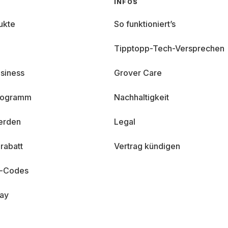
INFOS
ukte
So funktioniert’s
Tipptopp-Tech-Versprechen
siness
Grover Care
programm
Nachhaltigkeit
erden
Legal
rabatt
Vertrag kündigen
n-Codes
day