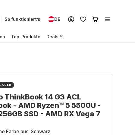
So funktioniert’s
DE
en
Top-Produkte
Deals %
 LAGER
o ThinkBook 14 G3 ACL
ook - AMD Ryzen™ 5 5500U -
 256GB SSD - AMD RX Vega 7
ne Farbe aus:
Schwarz