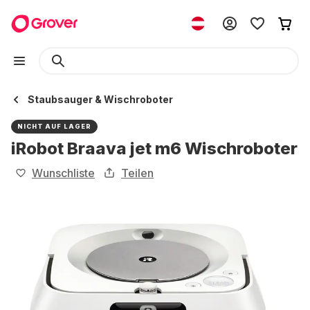
Staubsauger & Wischroboter
NICHT AUF LAGER
iRobot Braava jet m6 Wischroboter
Wunschliste
Teilen