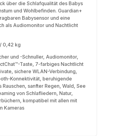
ick über die Schlafqualität des Babys
achstum und Wohlbefinden. Guardian+
 tragbaren Babysensor und eine
uch als Audiomonitor und Nachtlicht
/ 0,42 kg
her und -Schnuller, Audiomonitor,
tChat™-Taste, 7-farbiges Nachtlicht
private, sichere WLAN-Verbindung,
th-Konnektivität, beruhigende
s Rauschen, sanfter Regen, Wald, See
eaming von Schlafliedern, Natur,
büchern, kompatibel mit allen mit
en Kameras