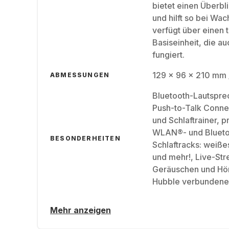
bietet einen Überbl
und hilft so bei W
verfügt über einen
Basiseinheit, die a
fungiert.
129 x 96 x 210 mm 
ABMESSUNGEN
Bluetooth-Lautsprec
Push-to-Talk Connec
und Schlaftrainer, 
WLAN®- und Bluetoo
BESONDERHEITEN
Schlaftracks: weiße
und mehr!, Live-Str
Geräuschen und Hör
Hubble verbunden
Mehr anzeigen