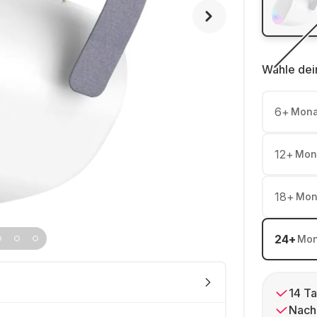
Wähle dei
6
+
Mona
12
+
Mon
18
+
Mon
24
+
Mon
14 Ta
Nach