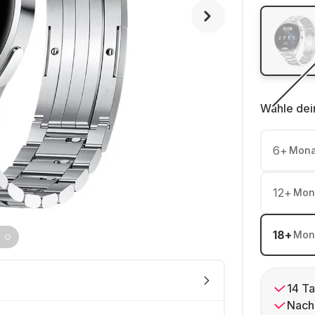
Wähle dei
6
+
Mona
12
+
Mon
18
+
Mon
14 Ta
Nach