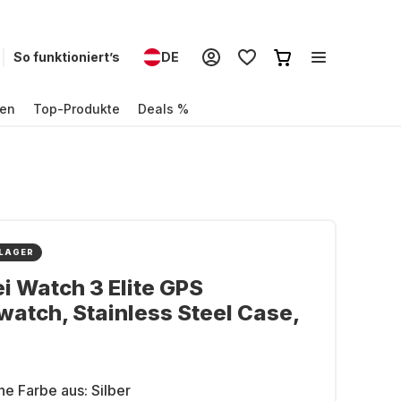
So funktioniert’s
DE
en
Top-Produkte
Deals %
 LAGER
 Watch 3 Elite GPS
atch, Stainless Steel Case,
ne Farbe aus:
Silber