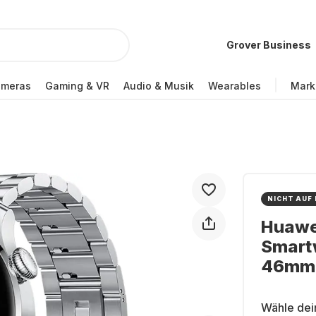
Grover Business
ameras
Gaming & VR
Audio & Musik
Wearables
Mark
NICHT AUF
Huawei
Smartw
46mm
Wähle dei