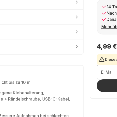
14 Ta
Nach
Dana
Mehr üb
4,99 €
Dieses
E-Mail
cht bis zu 10 m
ogene Klebehalterung,
le + Rändelschraube, USB-C-Kabel,
Bessere Aufnahmen bei schlechten