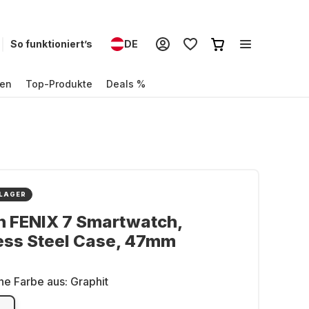
So funktioniert’s
DE
en
Top-Produkte
Deals %
 LAGER
n FENIX 7 Smartwatch,
ess Steel Case, 47mm
ne Farbe aus:
Graphit