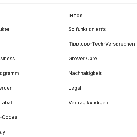
INFOS
ukte
So funktioniert’s
Tipptopp-Tech-Versprechen
siness
Grover Care
programm
Nachhaltigkeit
erden
Legal
rabatt
Vertrag kündigen
n-Codes
day