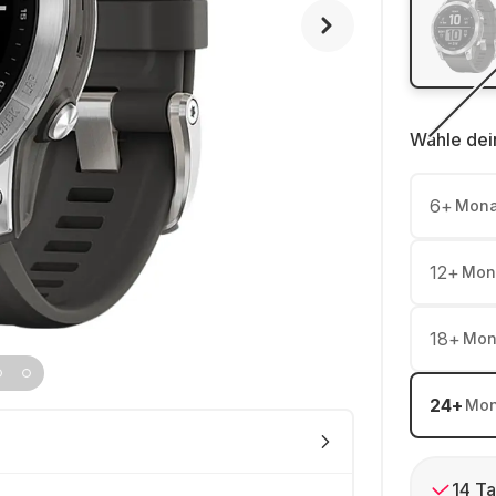
Wähle dei
6
+
Mona
12
+
Mon
18
+
Mon
24
+
Mon
14 Ta