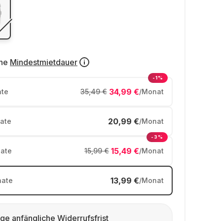
ne
Mindestmietdauer
-1%
34,99 €
te
35,49 €
/Monat
20,99 €
ate
/Monat
-3%
15,49 €
ate
15,99 €
/Monat
13,99 €
ate
/Monat
ge anfängliche Widerrufsfrist