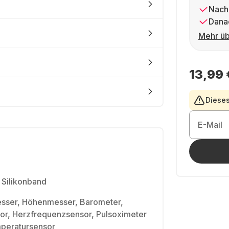
Nach
Dana
Mehr üb
13,99 
Dieses
E-Mail
 Silikonband
sser, Höhenmesser, Barometer,
r, Herzfrequenzsensor, Pulsoximeter
peratursensor