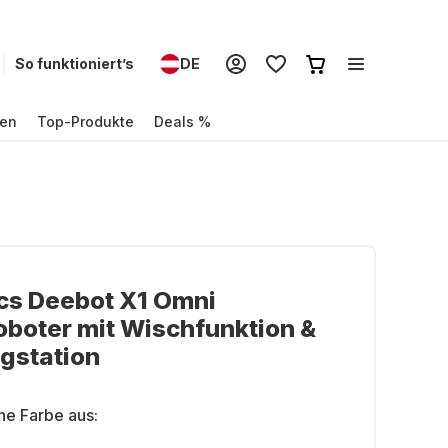
So funktioniert’s
DE
en
Top-Produkte
Deals %
cs Deebot X1 Omni
boter mit Wischfunktion &
gstation
ne Farbe aus: