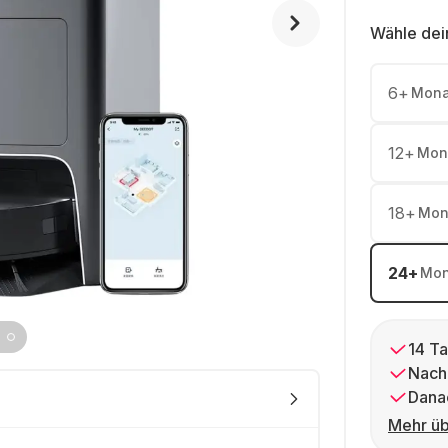
Wähle dei
6
+
Mona
12
+
Mon
18
+
Mon
24
+
Mon
14 Ta
Nach
Dana
Mehr üb