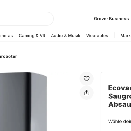
Grover Business
ameras
Gaming & VR
Audio & Musik
Wearables
Mark
hroboter
Ecova
Saugro
Absau
Wähle dei