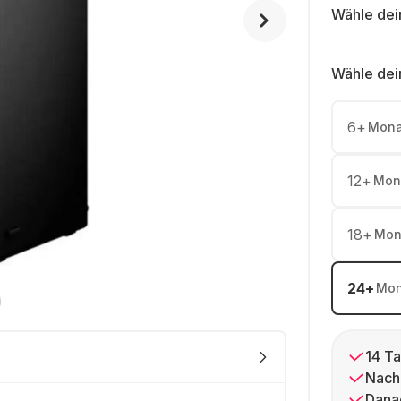
Wähle dei
Wähle dei
6
+
Mona
12
+
Mon
18
+
Mon
24
+
Mon
14 Ta
Nach
Dana