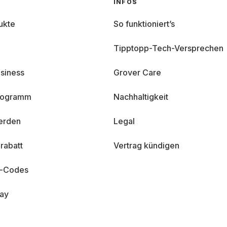
INFOS
ukte
So funktioniert’s
Tipptopp-Tech-Versprechen
siness
Grover Care
programm
Nachhaltigkeit
erden
Legal
rabatt
Vertrag kündigen
n-Codes
day