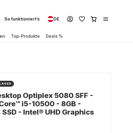
So funktioniert’s
DE
en
Top-Produkte
Deals %
 LAGER
esktop Optiplex 5080 SFF -
 Core™ i5-10500 - 8GB -
SSD - Intel® UHD Graphics