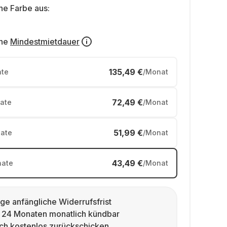
ne Farbe aus:
ne
Mindestmietdauer
135,49 €
te
/Monat
72,49 €
ate
/Monat
51,99 €
ate
/Monat
43,49 €
ate
/Monat
ge anfängliche Widerrufsfrist
 24 Monaten monatlich kündbar
ch kostenlos zurückschicken