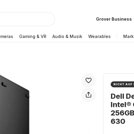
Grover Business
ameras
Gaming & VR
Audio & Musik
Wearables
Mark
NICHT AUF
Dell D
Intel®
256GB 
630