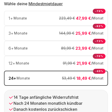
Wähle deine
Mindestmietdauer
-79%
1
+
47,99 €
Monate
223,49 €
/Monat
-82%
3
+
25,99 €
Monate
144,99 €
/Monat
-73%
6
+
23,99 €
Monate
89,99 €
/Monat
-76%
12
+
21,99 €
Monate
91,99 €
/Monat
-65%
24
+
18,49 €
Monate
53,49 €
/Monat
14 Tage anfängliche Widerrufsfrist
Nach 24 Monaten monatlich kündbar
Danach kostenlos zurückschicken