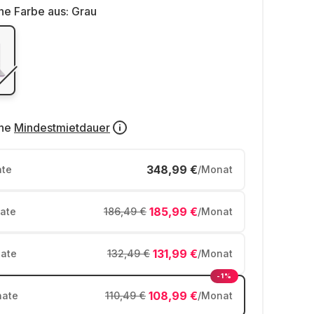
ne Farbe aus:
Grau
ne
Mindestmietdauer
348,99 €
te
/Monat
185,99 €
ate
186,49 €
/Monat
131,99 €
ate
132,49 €
/Monat
-1%
108,99 €
ate
110,49 €
/Monat