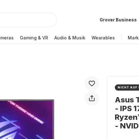
Grover Business
ameras
Gaming & VR
Audio & Musik
Wearables
Mark
NICHT AUF
Asus 
- IPS 
Ryzen
- NVI