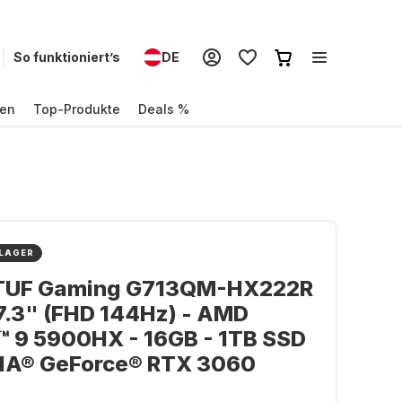
So funktioniert’s
DE
en
Top-Produkte
Deals %
 LAGER
TUF Gaming G713QM-HX222R
17.3" (FHD 144Hz) - AMD
™ 9 5900HX - 16GB - 1TB SSD
DIA® GeForce® RTX 3060