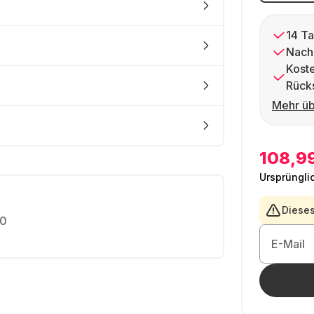
14 Ta
Nach
Kost
Rück
Mehr üb
108,9
Ursprüngli
Dieses
0
E-Mail