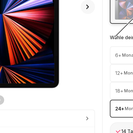
Wähle dei
6
+
Mona
12
+
Mon
18
+
Mon
24
+
Mon
14 Ta