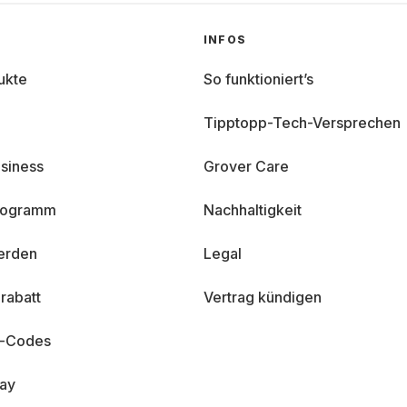
INFOS
ukte
So funktioniert’s
Tipptopp-Tech-Versprechen
siness
Grover Care
programm
Nachhaltigkeit
erden
Legal
rabatt
Vertrag kündigen
n-Codes
day