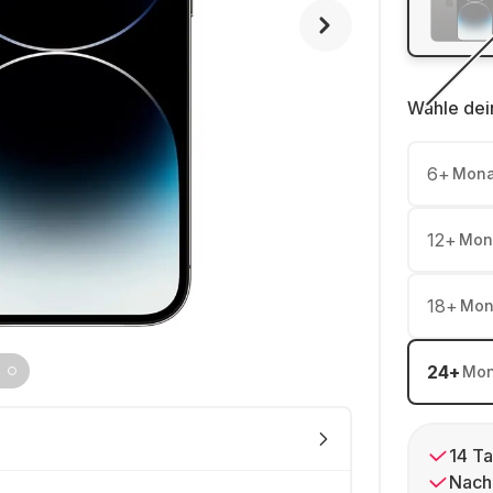
Wähle dei
6
+
Mona
12
+
Mon
18
+
Mon
24
+
Mon
14 Ta
Nach