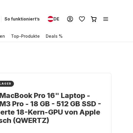
So funktioniert’s
DE
en
Top-Produkte
Deals %
 LAGER
MacBook Pro 16" Laptop -
M3 Pro - 18 GB - 512 GB SSD -
ierte 18-Kern-GPU von Apple
tsch (QWERTZ)