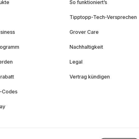
ukte
So funktioniert’s
Tipptopp-Tech-Versprechen
siness
Grover Care
programm
Nachhaltigkeit
erden
Legal
rabatt
Vertrag kündigen
n-Codes
day