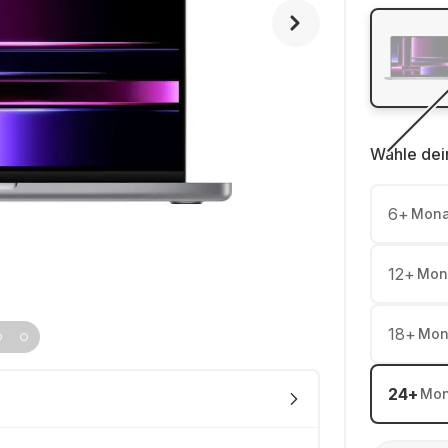
Wähle dei
6
+
Mona
12
+
Mon
18
+
Mon
24
+
Mon