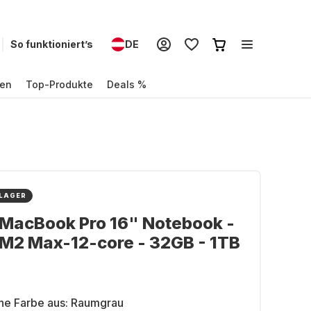
So funktioniert’s
DE
en
Top-Produkte
Deals %
 LAGER
MacBook Pro 16" Notebook -
M2 Max-12-core - 32GB - 1TB
ne Farbe aus:
Raumgrau