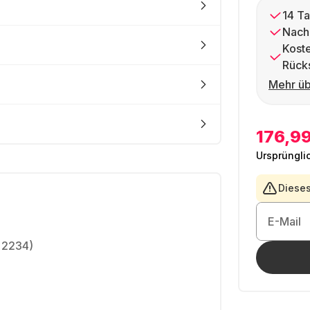
14 Ta
Nach
Kost
Rück
Mehr üb
176,99
Ursprüngli
Dieses
E-Mail
x 2234)