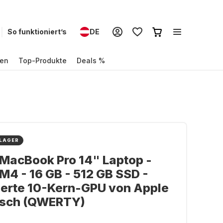
So funktioniert’s
DE
en
Top-Produkte
Deals %
 LAGER
MacBook Pro 14" Laptop -
M4 - 16 GB - 512 GB SSD -
ierte 10-Kern-GPU von Apple
lisch (QWERTY)