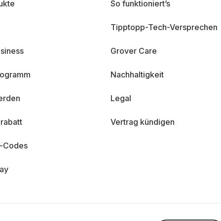
ukte
So funktioniert’s
Tipptopp-Tech-Versprechen
siness
Grover Care
programm
Nachhaltigkeit
erden
Legal
rabatt
Vertrag kündigen
n-Codes
day