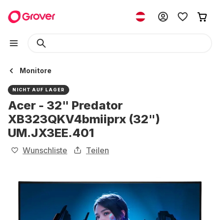
Monitore
NICHT AUF LAGER
Acer - 32" Predator
XB323QKV4bmiiprx (32")
UM.JX3EE.401
Wunschliste
Teilen