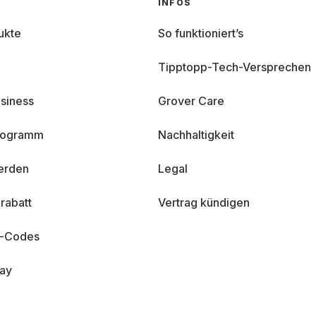
INFOS
ukte
So funktioniert’s
Tipptopp-Tech-Versprechen
siness
Grover Care
programm
Nachhaltigkeit
erden
Legal
rabatt
Vertrag kündigen
n-Codes
day