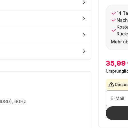
14 Ta
Nach
Kost
Rück
Mehr üb
35,99
Ursprüngli
Dieses
E-Mail
 1080), 60Hz