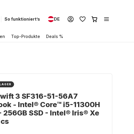
So funktioniert’s
DE
en
Top-Produkte
Deals %
 LAGER
wift 3 SF316-51-56A7
ok - Intel® Core™ i5-11300H
- 256GB SSD - Intel® Iris® Xe
ics