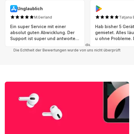
Unglaublich
M.Gerland
Tatjana 
Ein super Service mit einer
Hab bisher 5 Gerät
absolut guten Abwicklung. Der
gemietet. Alles lä
Support ist super und antworte
u ohne Probleme. 
sogar Sonntag. Preise sind Fair!
sind in einem abso
Alle Bewertungen beziehen sich auf die Grover App.
Die Echtheit der Bewertungen wurde von uns nicht überprüft
einwandfreien Zus
neu. Selbst wenn 
bereits einen Vorm
das ist nicht zu e
Auswahl an versc
Geräten u Herstell
Nachhaltig u wer 
mal wieder ein ne
hat (Xbox, Smartw
Smartphone etc), 
Grover nur empfeh
Möglichkeit eines
besteht nach Mietz
wieder! 😊