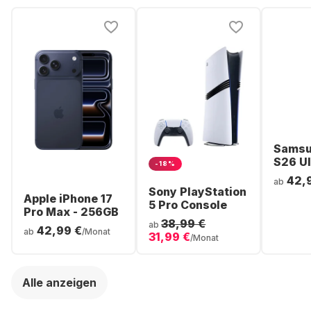
Samsu
S26 Ul
-18%
Smartp
42,
ab
256GB 
Sony PlayStation
Apple iPhone 17
5 Pro Console
Pro Max - 256GB
38,99 €
ab
42,99 €
ab
/Monat
31,99 €
/Monat
Alle anzeigen