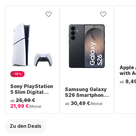
Apple 
with A
-15%
Noise
8,4
ab
Cancel
Sony PlayStation
Samsung Galaxy
ear Bl
5 Slim Digital
S26 Smartphone
Headp
Console
25,99 €
- 256GB - Dual
ab
30,49 €
ab
/Monat
21,99 €
SIM
/Monat
Zu den Deals