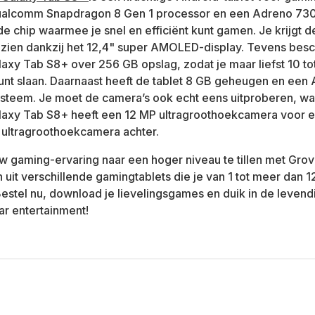
ualcomm Snapdragon 8 Gen 1 processor en een Adreno 73
 chip waarmee je snel en efficiënt kunt gamen. Je krijgt d
te zien dankzij het 12,4" super AMOLED-display. Tevens besc
xy Tab S8+ over 256 GB opslag, zodat je maar liefst 10 t
kunt slaan. Daarnaast heeft de tablet 8 GB geheugen en een 
steem. Je moet de camera’s ook echt eens uitproberen, wa
axy Tab S8+ heeft een 12 MP ultragroothoekcamera voor 
 ultragroothoekcamera achter.
w gaming-ervaring naar een hoger niveau te tillen met Grov
n uit verschillende gamingtablets die je van 1 tot meer dan
Bestel nu, download je lievelingsgames en duik in de leven
r entertainment!