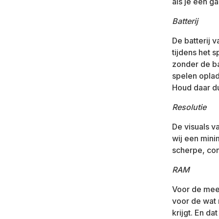
als je een ga
Batterij
De batterij 
tijdens het 
zonder de ba
spelen oplad
Houd daar d
Resolutie
De visuals v
wij een mini
scherpe, con
RAM
Voor de mee
voor de wat
krijgt. En da