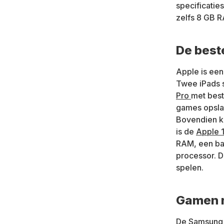
specificatie
zelfs 8 GB 
De best
Apple is een
Twee iPads s
Pro
met best
games opslaa
Bovendien k
is de
Apple 1
RAM, een bat
processor. D
spelen.
Gamen 
De
Samsung 