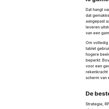
Dat hangt v
dat gemakkel
aangepast a
leveren uits
van een gami
Om volledig 
tablet gebru
hogere beel
beperkt. Bo
voor een geo
rekenkracht 
scherm van e
De best
Strategie, RP