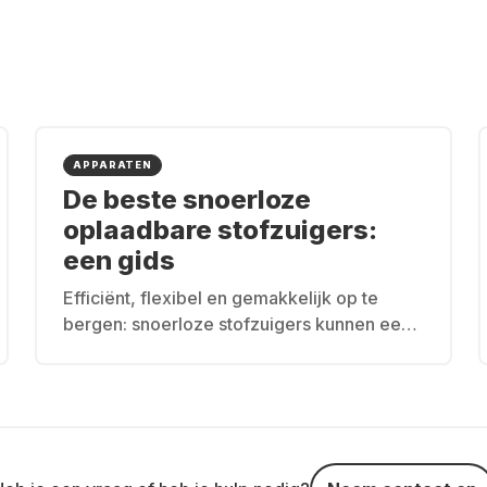
APPARATEN
De beste snoerloze
oplaadbare stofzuigers:
een gids
Efficiënt, flexibel en gemakkelijk op te
bergen: snoerloze stofzuigers kunnen een
revolutie teweegbrengen bij het
schoonmaken van je huis. Deze gids werpt
een blik op de beste snoerloze stofzuigers
die te huur zijn.