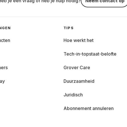
Heb je een vraag of heb je hulp nodig?
Neem contact op
INGEN
TIPS
ucten
Hoe werkt het
Tech-in-topstaat-belofte
ners
Grover Care
day
Duurzaamheid
Juridisch
Abonnement annuleren