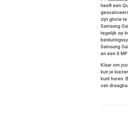
heeft een Q
geavanceerde
zijn glorie 
Samsung Gala
tegelijk op 
besturingssy
Samsung Gal
en een 6 MP
Klaar om jou
kun je kieze
kunt huren. 
van draagbaa