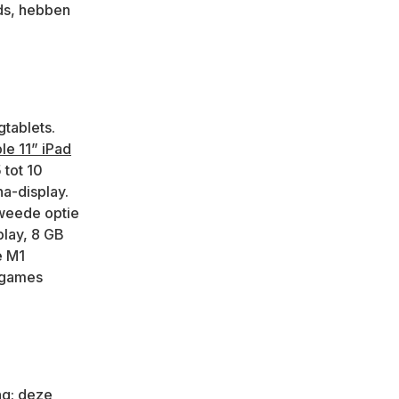
ds, hebben
tablets.
le 11” iPad
 tot 10
na-display.
weede optie
play, 8 GB
e M1
e games
ng: deze