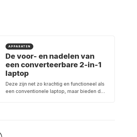
APPARATEN
De voor- en nadelen van
een converteerbare 2-in-1
laptop
Deze zijn net zo krachtig en functioneel als
een conventionele laptop, maar bieden de
flexibiliteit van een tablet. Daarom is er
onder studenten en bedrijven veel vraag
naar 2-in-1-laptops.