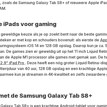
s, zoals de Samsung Galaxy Tab S8+ of nieuwere Apple iPa
RAM.
e iPads voor gaming
 geweldige keuze als je op zoekt bent naar de beste gaming
teken er met kop en schouders bovenuit: als eerste de
App
uringssysteem iOS 14 en 128 GB opslag. Daarop kun je ca. 5
n. De games zien er geweldig uit op het 11 inch Liquid Reti
an de Apple M1 processor alle games met gemak aan. De t
2,9” iPad Pro
. Deze heeft een nóg groter Liquid Retina-dis
terijduur van 40 uur, 128 GB opslag en een krachtige Appl
aarmee kun je streamen in 4K-kwaliteit en zelfs zwaarder
met de Samsung Galaxy Tab S8+
Galaxy Tab S8+
is een krachtige Android-tablet voor gami