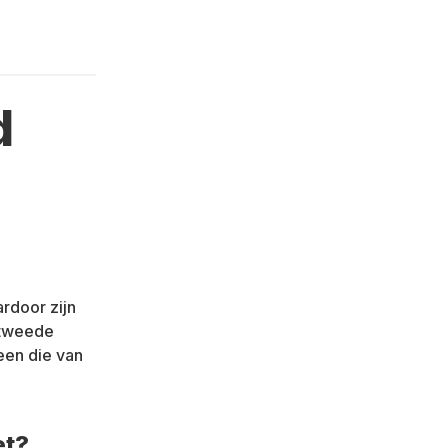
d
g
ardoor zijn
 tweede
een die van
et?