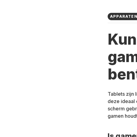
APPARATE
Kun
gam
ben
Tablets zijn
deze ideaal 
scherm gebru
gamen houdt
Is gamen