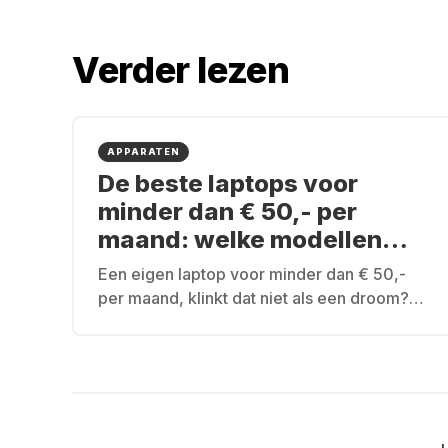
Verder lezen
APPARATEN
De beste laptops voor
minder dan € 50,- per
maand: welke modellen
komen in aanmerking?
Een eigen laptop voor minder dan € 50,-
per maand, klinkt dat niet als een droom?
Niet bij Grover.