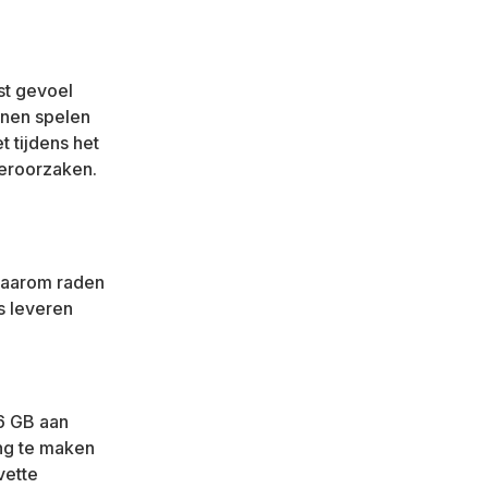
st gevoel
nnen spelen
t tijdens het
veroorzaken.
 Daarom raden
s leveren
6 GB aan
ng te maken
 vette