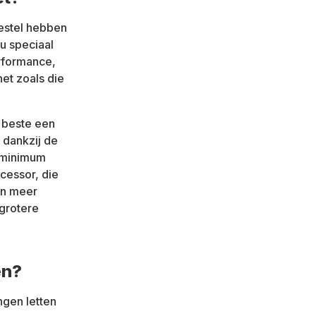
estel hebben
u speciaal
rformance,
net zoals die
t beste een
 dankzij de
n minimum
cessor, die
en meer
 grotere
en?
ingen letten