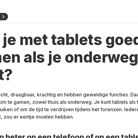
N
 je met tablets goe
en als je onderwe
t?
 licht, draagbaar, krachtig en hebben geweldige functies. Da
om te gamen, zowel thuis als onderweg. Je kunt tablets als
iken of om de tijd te verdrijven tijdens het forenzen. Ieder
, zou er eentje moeten hebben.
 beter op een telefoon of op een tabl