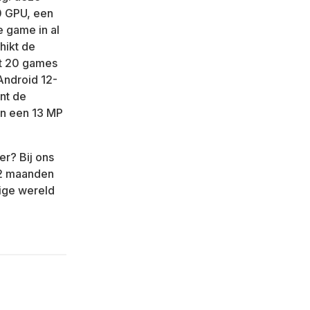
0 GPU, een
e game in al
hikt de
ot 20 games
Android 12-
nt de
en een 13 MP
er? Bij ons
 12 maanden
dige wereld