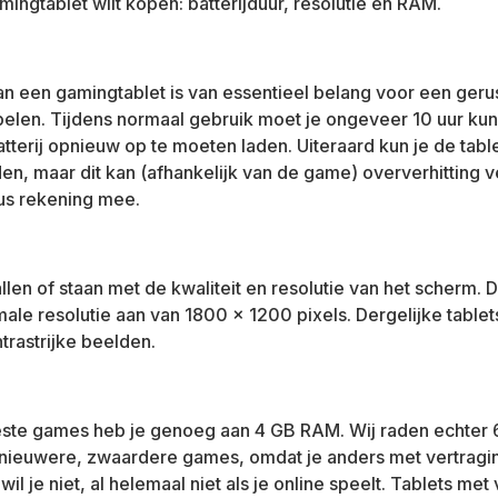
mingtablet wilt kopen: batterijduur, resolutie en RAM.
van een gamingtablet is van essentieel belang voor een geru
spelen. Tijdens normaal gebruik moet je ongeveer 10 uur ku
tterij opnieuw op te moeten laden. Uiteraard kun je de table
en, maar dit kan (afhankelijk van de game) oververhitting 
us rekening mee.
allen of staan met de kwaliteit en resolutie van het scherm.
male resolutie aan van 1800 × 1200 pixels. Dergelijke tablet
trastrijke beelden.
ste games heb je genoeg aan 4 GB RAM. Wij raden echter 
 nieuwere, zwaardere games, omdat je anders met vertragi
t wil je niet, al helemaal niet als je online speelt. Tablets met