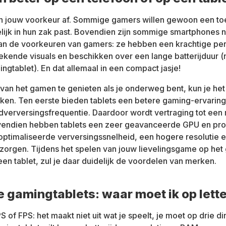
an jouw voorkeur af. Sommige gamers willen gewoon een to
ijk in hun zak past. Bovendien zijn sommige smartphones n
an de voorkeuren van gamers: ze hebben een krachtige pe
tekende visuals en beschikken over een lange batterijduur (
ngtablet). En dat allemaal in een compact jasje!
van het gamen te genieten als je onderweg bent, kun je he
iken. Ten eerste bieden tablets een betere gaming-ervaring
dverversingsfrequentie. Daardoor wordt vertraging tot ee
vendien hebben tablets een zeer geavanceerde GPU en pro
ptimaliseerde verversingssnelheid, een hogere resolutie 
zorgen. Tijdens het spelen van jouw lievelingsgame op het
en tablet, zul je daar duidelijk de voordelen van merken.
e gamingtablets: waar moet ik op lett
S of FPS: het maakt niet uit wat je speelt, je moet op drie d