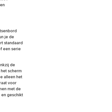
 en
etsenbord
un je de
rt standaard
f een serie
nkzij de
n het scherm
e alleen het
raat voor
amen met de
g en geschikt