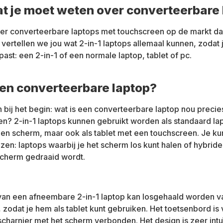
at je moet weten over converteerbare
eer converteerbare laptops met touchscreen op de markt da
 vertellen we jou wat 2-in-1 laptops allemaal kunnen, zodat
 past: een 2-in-1 of een normale laptop, tablet of pc.
een converteerbare laptop?
bij het begin: wat is een converteerbare laptop nou precie
n? 2-in-1 laptops kunnen gebruikt worden als standaard la
en scherm, maar ook als tablet met een touchscreen. Je kun
ezen: laptops waarbij je het scherm los kunt halen of hybride
scherm gedraaid wordt.
van een afneembare 2-in-1 laptop kan losgehaald worden v
 zodat je hem als tablet kunt gebruiken. Het toetsenbord is 
charnier met het scherm verbonden. Het design is zeer intuï