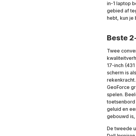
in-1 laptop 
gebied af teg
hebt, kun je
Beste 2
Twee convert
kwaliteitver
17-inch (431
scherm is al
rekenkracht.
GeoForce gra
spelen. Bee
toetsenbord 
geluid en ee
gebouwd is, 
De tweede ui
Dell Inspiro