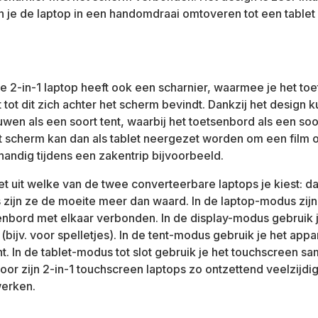
 je de laptop in een handomdraai omtoveren tot een tablet
e 2-in-1 laptop heeft ook een scharnier, waarmee je het to
 tot dit zich achter het scherm bevindt. Dankzij het design k
wen als een soort tent, waarbij het toetsenbord als een soo
t scherm kan dan als tablet neergezet worden om een film o
 handig tijdens een zakentrip bijvoorbeeld.
et uit welke van de twee converteerbare laptops je kiest: da
s zijn ze de moeite meer dan waard. In de laptop-modus zij
enbord met elkaar verbonden. In de display-modus gebruik j
(bijv. voor spelletjes). In de tent-modus gebruik je het appa
t. In de tablet-modus tot slot gebruik je het touchscreen s
door zijn 2-in-1 touchscreen laptops zo ontzettend veelzijdi
erken.