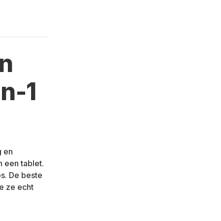
an
n-1
g en
n een tablet.
ps. De beste
e ze echt