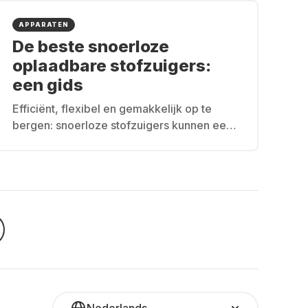
APPARATEN
De beste snoerloze
oplaadbare stofzuigers:
een gids
Efficiënt, flexibel en gemakkelijk op te
bergen: snoerloze stofzuigers kunnen een
revolutie teweegbrengen bij het
schoonmaken van je huis. Deze gids werpt
een blik op de beste snoerloze stofzuigers
die te huur zijn.