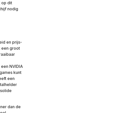
 op dit
hijf nodig
id en prijs-
t een groot
raaibaar
n een NVIDIA
 games kunt
eeft een
talhelder
 solide
einer dan de
heel