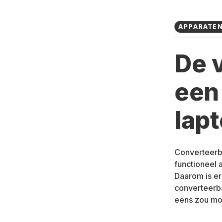
APPARATE
De 
een
lap
Converteerba
functioneel a
Daarom is er
converteerba
eens zou mo