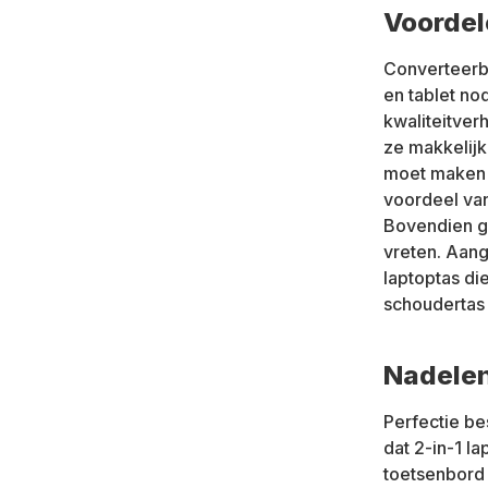
Voordel
Converteerba
en tablet nod
kwaliteitver
ze makkelijk
moet maken t
voordeel van
Bovendien ga
vreten. Aange
laptoptas di
schoudertas 
Nadelen
Perfectie be
dat 2-in-1 l
toetsenbord 