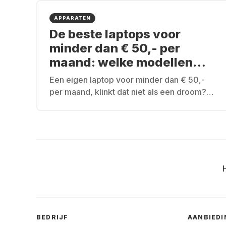
APPARATEN
De beste laptops voor
minder dan € 50,- per
maand: welke modellen
komen in aanmerking?
Een eigen laptop voor minder dan € 50,-
per maand, klinkt dat niet als een droom?
Niet bij Grover.
BEDRIJF
AANBIED