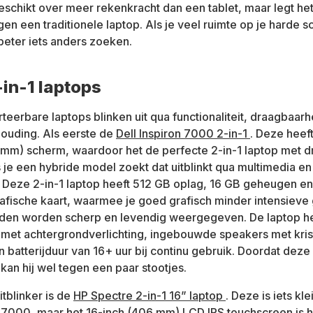
beschikt over meer rekenkracht dan een tablet, maar legt het
en een traditionele laptop. Als je veel ruimte op je harde sc
 beter iets anders zoeken.
-in-1 laptops
eerbare laptops blinken uit qua functionaliteit, draagbaarhe
houding. Als eerste de
Dell Inspiron 7000 2-in-1
. Deze heef
 mm) scherm, waardoor het de perfecte 2-in-1 laptop met d
s je een hybride model zoekt dat uitblinkt qua multimedia en
 Deze 2-in-1 laptop heeft 512 GB oplag, 16 GB geheugen e
fische kaart, waarmee je goed grafisch minder intensieve
lden worden scherp en levendig weergegeven. De laptop h
met achtergrondverlichting, ingebouwde speakers met kris
n batterijduur van 16+ uur bij continu gebruik. Doordat deze
kan hij wel tegen een paar stootjes.
tblinker is de
HP Spectre 2-in-1 16” laptop
. Deze is iets kl
n 7000, maar het 16-inch (406 mm) LCD IPS touchscreen is 