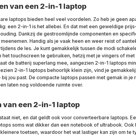
en van een 2-in-1 laptop
re laptops bieden heel veel voordelen. Zo heb je geen apa
ig: een 2-in-1 is het allebei. En dat met een geweldige prijs
houding. Dankzij de gestroomlijnde componenten en specific
 meenemen. Handig als je vaak heen en weer reist of aant
ijdens de les. Je kunt gemakkelijk tussen de modi schakel
 het touchscreen te gebruiken, hetzij met je vingers of met 
at de batterij superlang mee, aangezien 2-in-1 laptops mi
zien 2-in-1 laptops behoorlijk klein zijn, vind je gemakkeli
e bij jou past. De compacte laptops passen met gemak in je 
en laten nog voldoende ruimte over.
 van een 2-in-1 laptop
staat niet, en dat geldt ook voor converteerbare laptops. Ee
aptops soms wat dikker dan een notebook of ultrabook. Ook 
kleinere toetsen, waardoor het wat lastiger kan zijn om te t