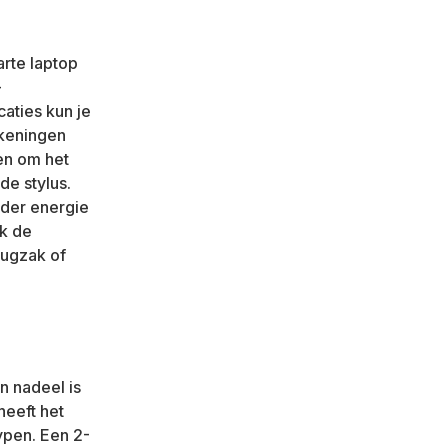
rte laptop
-
aties kun je
ekeningen
en om het
de stylus.
nder energie
jk de
rugzak of
n nadeel is
heeft het
ypen. Een 2-