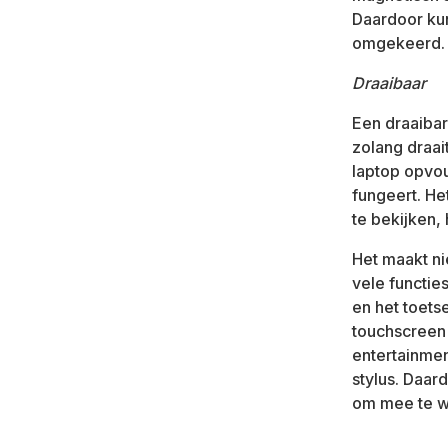
Daardoor kun
omgekeerd.
Draaibaar
Een draaibar
zolang draait
laptop opvou
fungeert. He
te bekijken,
Het maakt ni
vele functie
en het toets
touchscreen 
entertainmen
stylus. Daar
om mee te w