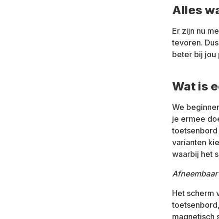
Alles w
Er zijn nu m
tevoren. Dus
beter bij jou
Wat is 
We beginnen 
je ermee doe
toetsenbord 
varianten ki
waarbij het 
Afneembaar
Het scherm 
toetsenbord,
magnetisch s