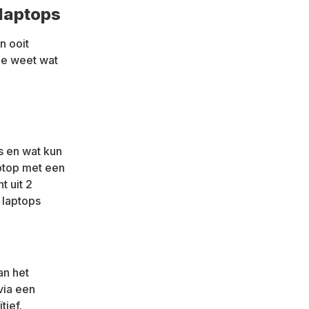
 laptops
n ooit
 je weet wat
s en wat kun
ptop met een
t uit 2
 laptops
an het
via een
tief.