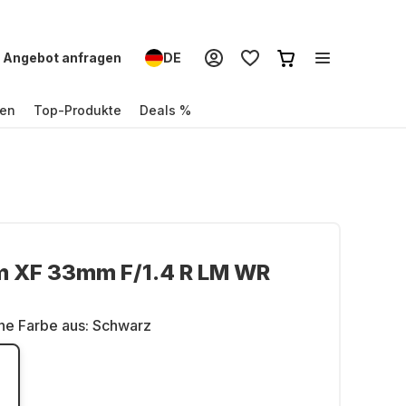
Angebot anfragen
DE
en
Top-Produkte
Deals %
lm XF 33mm F/1.4 R LM WR
ne Farbe aus:
Schwarz