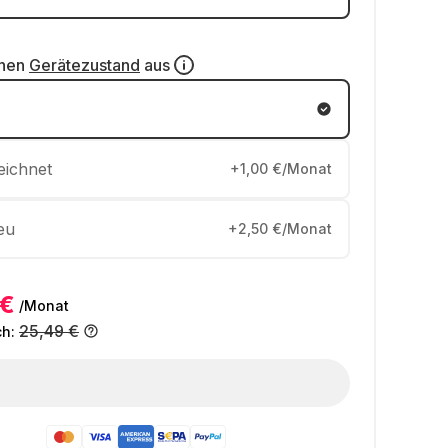
inen
Gerätezustand
aus
eichnet
+1,00 €/Monat
eu
+2,50 €/Monat
 €
/Monat
25,49 €
ch: