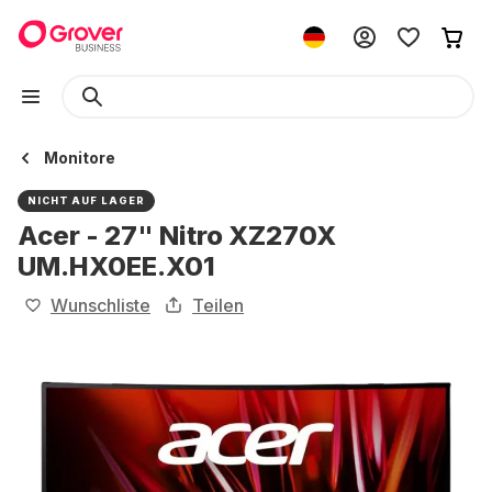
Monitore
NICHT AUF LAGER
Acer - 27" Nitro XZ270X
UM.HX0EE.X01
Wunschliste
Teilen