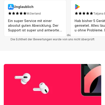
Unglaublich
M.Gerland
Tatjana 
Ein super Service mit einer
Hab bisher 5 Gerät
absolut guten Abwicklung. Der
gemietet. Alles lä
Support ist super und antworte
u ohne Probleme. 
sogar Sonntag. Preise sind Fair!
sind in einem abso
Alle Bewertungen beziehen sich auf die Grover App.
Die Echtheit der Bewertungen wurde von uns nicht überprüft
einwandfreien Zus
neu. Selbst wenn 
bereits einen Vorm
das ist nicht zu e
Auswahl an versc
Geräten u Herstell
Nachhaltig u wer 
mal wieder ein ne
hat (Xbox, Smartw
Smartphone etc), 
Grover nur empfeh
Möglichkeit eines
besteht nach Mietz
wieder! 😊