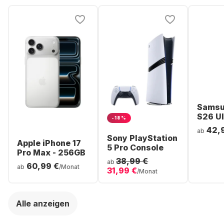
Samsu
S26 Ul
-18%
Smartp
42,
ab
256GB 
Sony PlayStation
Apple iPhone 17
5 Pro Console
Pro Max - 256GB
38,99 €
ab
60,99 €
ab
/Monat
31,99 €
/Monat
Alle anzeigen