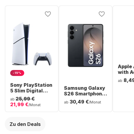
Apple 
with A
-15%
Noise
8,4
ab
Cancel
Sony PlayStation
Samsung Galaxy
ear Bl
5 Slim Digital
S26 Smartphone
Headp
Console
25,99 €
- 256GB - Dual
ab
30,49 €
ab
/Monat
21,99 €
SIM
/Monat
Zu den Deals