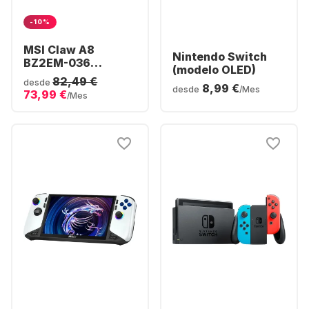
-10%
MSI Claw A8
Nintendo Switch
BZ2EM-036
(modelo OLED)
Console | AMD
82,49 €
desde
8,99 €
Ryzen™ Z2 Extreme
desde
/Mes
73,99 €
/Mes
| 24GB 1TB Win11