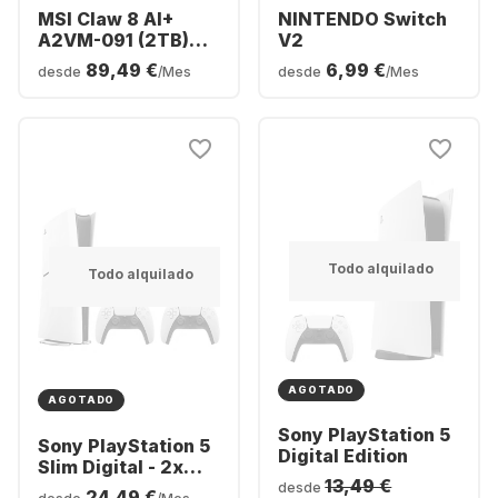
MSI Claw 8 AI+
NINTENDO Switch
A2VM-091 (2TB)
V2
Polar Tempest
89,49 €
6,99 €
desde
/Mes
desde
/Mes
Edition
Todo alquilado
Todo alquilado
AGOTADO
AGOTADO
Sony PlayStation 5
Sony PlayStation 5
Digital Edition
Slim Digital - 2x
13,49 €
DualSense®
desde
24,49 €