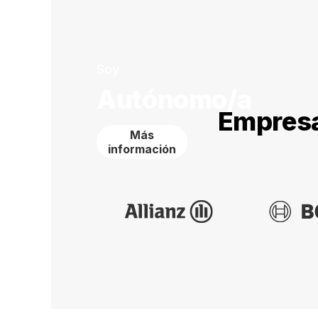
Soy
Autónomo/a
Empresa
Más
información