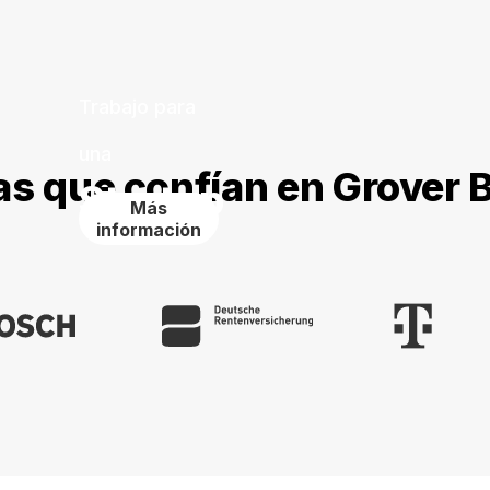
Trabajo para
una
s que confían en Grover 
Startup
Más
información