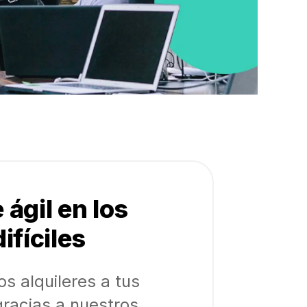
ágil en los
ifíciles
os alquileres a tus
racias a nuestros