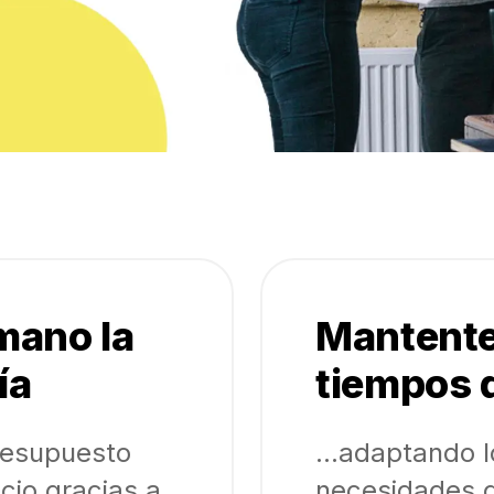
mano la
Mantente 
ía
tiempos d
presupuesto
...adaptando l
cio gracias a
necesidades g