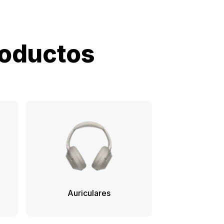
roductos
Auriculares