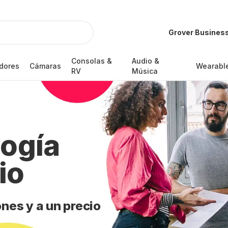
Grover Busines
Consolas &
Audio &
dores
Cámaras
Wearabl
RV
Música
logía
io
ones y a un precio