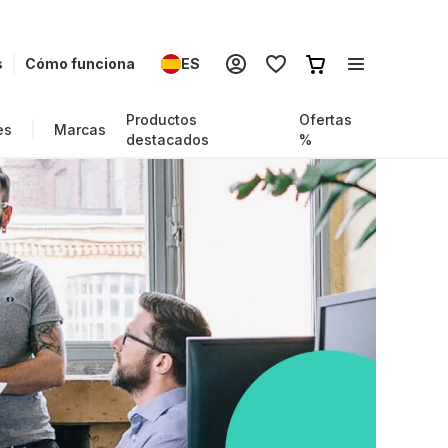
s
Cómo funciona
ES
Productos
Ofertas
es
Marcas
destacados
%