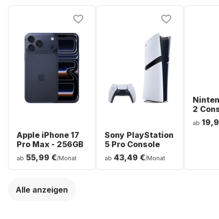
Ninte
2 Con
19,9
ab
Apple iPhone 17
Sony PlayStation
Pro Max - 256GB
5 Pro Console
55,99 €
43,49 €
ab
/Monat
ab
/Monat
Alle anzeigen