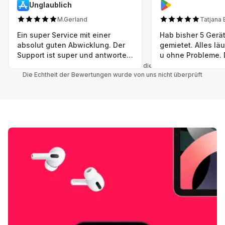
Unglaublich
M.Gerland
Tatjana 
Ein super Service mit einer
Hab bisher 5 Gerät
absolut guten Abwicklung. Der
gemietet. Alles lä
Support ist super und antworte
u ohne Probleme. 
sogar Sonntag. Preise sind Fair!
sind in einem abso
Alle Bewertungen beziehen sich auf die Grover App.
Die Echtheit der Bewertungen wurde von uns nicht überprüft
einwandfreien Zus
neu. Selbst wenn 
bereits einen Vorm
das ist nicht zu e
Auswahl an versc
Geräten u Herstell
Nachhaltig u wer 
mal wieder ein ne
hat (Xbox, Smartw
Smartphone etc), 
Grover nur empfeh
Möglichkeit eines
besteht nach Mietz
wieder! 😊