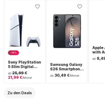
Apple 
with A
-15%
Noise
8,4
ab
Cancel
Sony PlayStation
Samsung Galaxy
ear Bl
5 Slim Digital
S26 Smartphone
Headp
Console
25,99 €
- 256GB - Dual
ab
30,49 €
ab
/Monat
21,99 €
SIM
/Monat
Zu den Deals