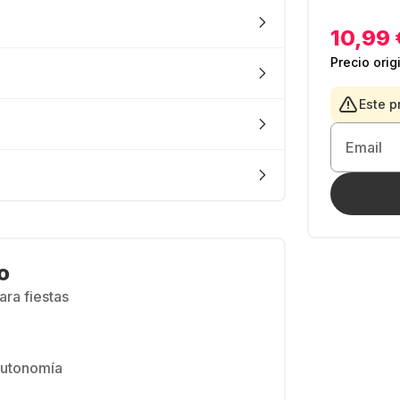
10,99 
Precio orig
Este p
Email
o
ara fiestas
autonomía