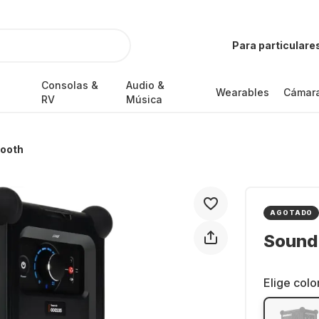
Para particulare
Consolas &
Audio &
Wearables
Cámar
RV
Música
tooth
AGOTADO
Sound
Elige colo