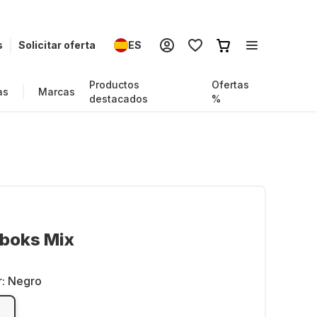
s
Solicitar oferta
ES
Productos
Ofertas
as
Marcas
destacados
%
boks Mix
r:
Negro