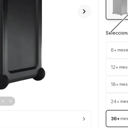
Seleccion
6
+
mese
12
+
mes
18
+
mes
24
+
me
36
+
me