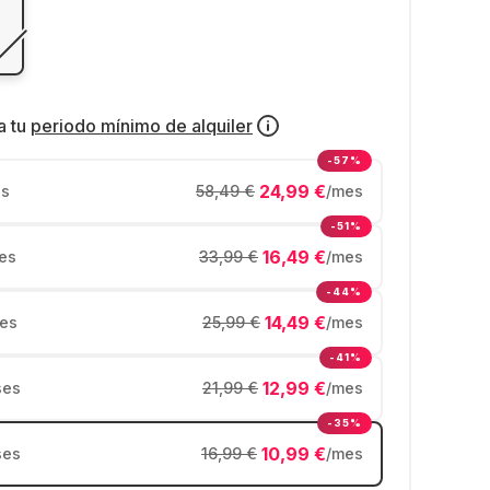
a tu
periodo mínimo de alquiler
-57%
24,99 €
s
58,49 €
/mes
-51%
16,49 €
es
33,99 €
/mes
-44%
14,49 €
es
25,99 €
/mes
-41%
12,99 €
ses
21,99 €
/mes
-35%
10,99 €
ses
16,99 €
/mes