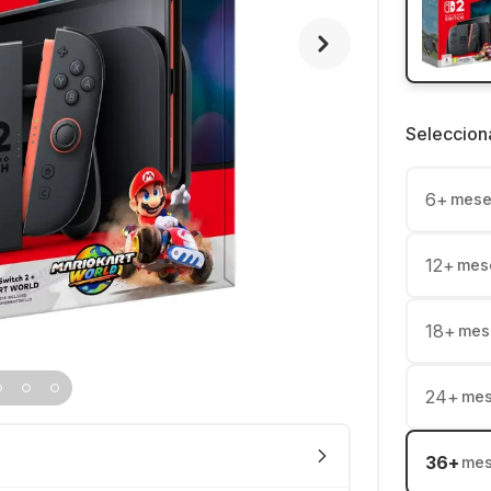
Seleccion
6
+
mese
12
+
mes
18
+
mes
24
+
me
36
+
me