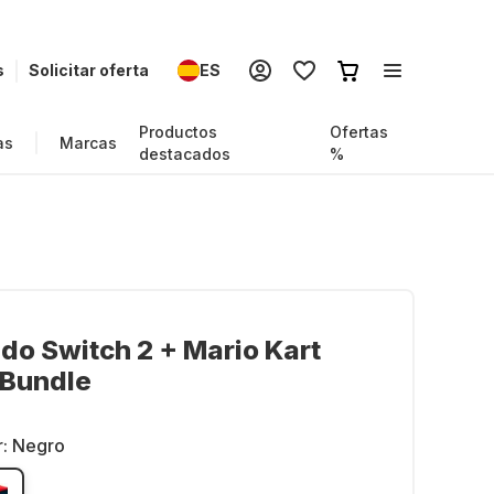
s
Solicitar oferta
ES
Productos
Ofertas
as
Marcas
destacados
%
do Switch 2 + Mario Kart
 Bundle
r:
Negro