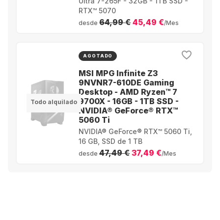
Ultra 7-265F - 32GB - 1TB SSD -
RTX™ 5070
64,99 €
45,49 €
desde
/Mes
AGOTADO
MSI MPG Infinite Z3
9NVNR7-610DE Gaming
Desktop - AMD Ryzen™ 7
9700X - 16GB - 1TB SSD -
Todo alquilado
NVIDIA® GeForce® RTX™
5060 Ti
NVIDIA® GeForce® RTX™ 5060 Ti,
16 GB, SSD de 1 TB
47,49 €
37,49 €
desde
/Mes