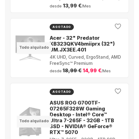
13,99 €
desde
/Mes
AGOTADO
Acer - 32" Predator
XB323QKV4bmiiprx (32")
Todo alquilado
UM.JX3EE.401
4K UHD, Curved, ErgoStand, AMD
FreeSync™ Premium
18,99 €
14,99 €
desde
/Mes
AGOTADO
ASUS ROG G700TF-
07265F328W Gaming
Desktop - Intel® Core™
Ultra 7-265F - 32GB - 1TB
Todo alquilado
SSD - NVIDIA® GeForce®
RTX™ 5070