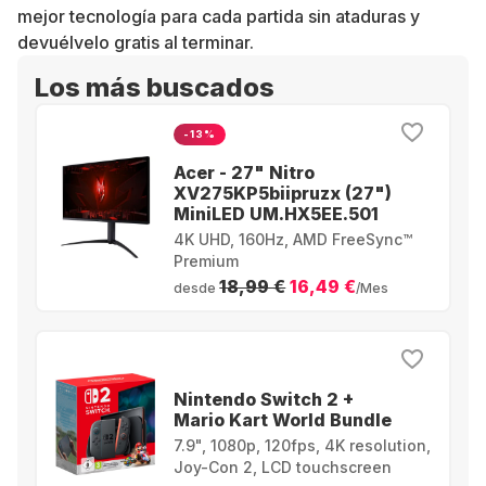
mejor tecnología para cada partida sin ataduras y
devuélvelo gratis al terminar.
Los más buscados
-13%
Acer - 27" Nitro
XV275KP5biipruzx (27")
MiniLED UM.HX5EE.501
4K UHD, 160Hz, AMD FreeSync™
Premium
18,99 €
16,49 €
desde
/Mes
Nintendo Switch 2 +
Mario Kart World Bundle
7.9", 1080p, 120fps, 4K resolution,
Joy-Con 2, LCD touchscreen