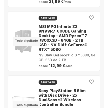
21,99 €
desde
/Mes
AGOTADO
MSI MPG Infinite Z3
9NVVR7-608DE Gaming
Desktop - AMD Ryzen™ 7
9800X3D - 64GB - 2TB
Todo alquilado
SSD - NVIDIA® GeForce®
RTX™ 5080
NVIDIA® GeForce® RTX™ 5080, 64
GB, SSD de 2 TB
112,99 €
desde
/Mes
AGOTADO
Sony PlayStation 5 Slim
with Disc Drive - 2x
DualSense® Wireless-
Controller Bundle
Todo alquilado