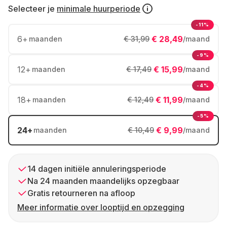
Selecteer je
minimale huurperiode
-11%
6
+
€ 28,49
maanden
€ 31,99
/maand
-9%
12
+
€ 15,99
maanden
€ 17,49
/maand
-4%
18
+
€ 11,99
maanden
€ 12,49
/maand
-5%
24
+
€ 9,99
maanden
€ 10,49
/maand
14 dagen initiële annuleringsperiode
Na 24 maanden maandelijks opzegbaar
Gratis retourneren na afloop
Meer informatie over looptijd en opzegging