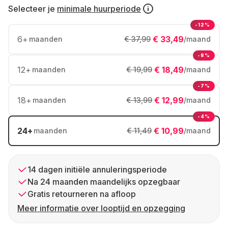
Selecteer je
minimale huurperiode
-12%
6
+
€ 33,49
maanden
€ 37,99
/maand
-8%
12
+
€ 18,49
maanden
€ 19,99
/maand
-7%
18
+
€ 12,99
maanden
€ 13,99
/maand
-4%
24
+
€ 10,99
maanden
€ 11,49
/maand
14 dagen initiële annuleringsperiode
Na 24 maanden maandelijks opzegbaar
Gratis retourneren na afloop
Meer informatie over looptijd en opzegging