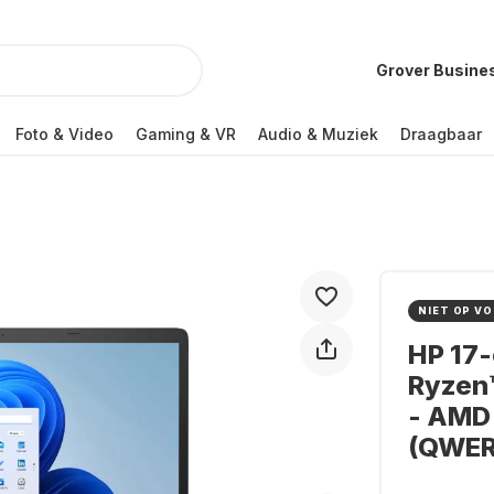
Grover Busine
Foto & Video
Gaming & VR
Audio & Muziek
Draagbaar
NIET OP V
HP 17
Ryzen™
- AMD 
(QWER