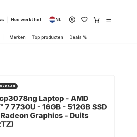
ss
Hoe werkt het
NL
Merken
Top producten
Deals %
OORRAAD
-cp3078ng Laptop - AMD
 7 7730U - 16GB - 512GB SSD
Radeon Graphics - Duits
TZ)