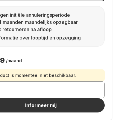
gen initiële annuleringsperiode
4 maanden maandelijks opzegbaar
s retourneren na afloop
formatie over looptijd en opzegging
49
/maand
oduct is momenteel niet beschikbaar.
Informeer mij