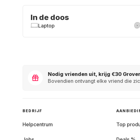
In de doos
Laptop
Nodig vrienden uit, krijg €30 Grove
Bovendien ontvangt elke vriend die zic
BEDRIJF
AANBIED
Helpcentrum
Top prod
Jobs
Deals %