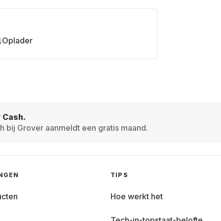
Oplader
r Cash.
h bij Grover aanmeldt een gratis maand.
INGEN
TIPS
ucten
Hoe werkt het
Tech-in-topstaat-belofte