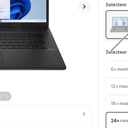
Selecteer 
Selecteer 
6
+
maa
12
+
maa
18
+
maa
24
+
ma