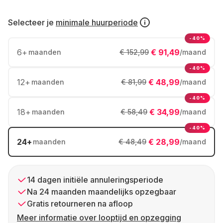
Selecteer je
minimale huurperiode
-40%
6
+
€ 91,49
maanden
€ 152,99
/maand
-40%
12
+
€ 48,99
maanden
€ 81,99
/maand
-40%
18
+
€ 34,99
maanden
€ 58,49
/maand
-40%
24
+
€ 28,99
maanden
€ 48,49
/maand
14 dagen initiële annuleringsperiode
Na 24 maanden maandelijks opzegbaar
Gratis retourneren na afloop
Meer informatie over looptijd en opzegging