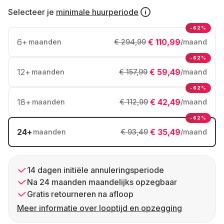
Selecteer je
minimale huurperiode
-62%
6
+
€ 110,99
maanden
€ 294,99
/maand
-62%
12
+
€ 59,49
maanden
€ 157,99
/maand
-62%
18
+
€ 42,49
maanden
€ 112,99
/maand
-62%
24
+
€ 35,49
maanden
€ 93,49
/maand
14 dagen initiële annuleringsperiode
Na 24 maanden maandelijks opzegbaar
Gratis retourneren na afloop
Meer informatie over looptijd en opzegging