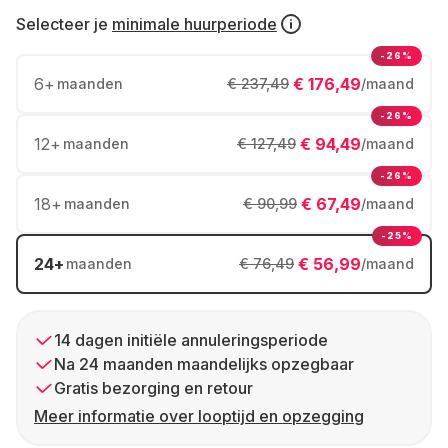
Selecteer je
minimale huurperiode
-26%
6
+
€ 176,49
maanden
€ 237,49
/maand
-26%
12
+
€ 94,49
maanden
€ 127,49
/maand
-26%
18
+
€ 67,49
maanden
€ 90,99
/maand
-25%
24
+
€ 56,99
maanden
€ 76,49
/maand
14 dagen initiële annuleringsperiode
Na 24 maanden maandelijks opzegbaar
Gratis bezorging en retour
Meer informatie over looptijd en opzegging