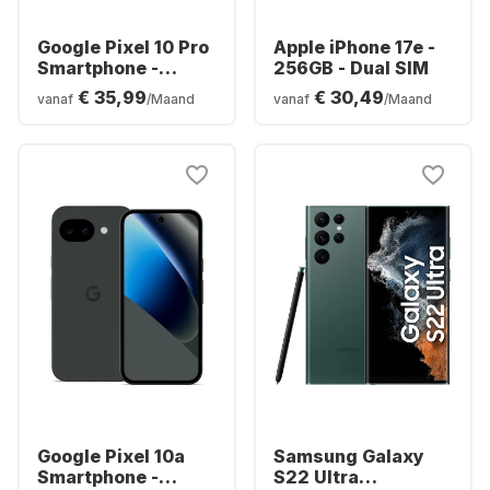
Google Pixel 10 Pro
Apple iPhone 17e -
Smartphone -
256GB - Dual SIM
128GB - Dual SIM
€ 35,99
€ 30,49
vanaf
/Maand
vanaf
/Maand
Google Pixel 10a
Samsung Galaxy
Smartphone -
S22 Ultra