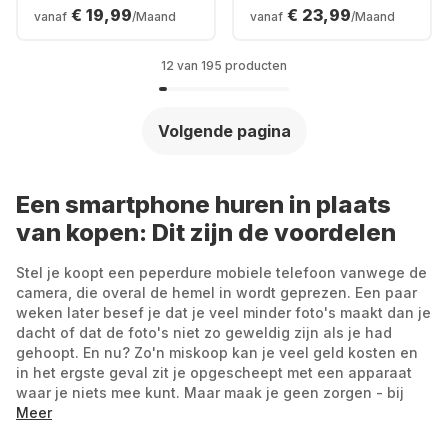
128GB - Dual SIM
Smartphone - 12GB
€ 19,99
€ 23,99
vanaf
/Maand
vanaf
/Maand
- 512GB
12 van 195 producten
Volgende pagina
Een smartphone huren in plaats
van kopen: Dit zijn de voordelen
Stel je koopt een peperdure mobiele telefoon vanwege de
camera, die overal de hemel in wordt geprezen. Een paar
weken later besef je dat je veel minder foto's maakt dan je
dacht of dat de foto's niet zo geweldig zijn als je had
gehoopt. En nu? Zo'n miskoop kan je veel geld kosten en
in het ergste geval zit je opgescheept met een apparaat
waar je niets mee kunt. Maar maak je geen zorgen - bij
Grover kun je een nieuwe mobiele telefoon huren zonder
Meer
contract en hem terugsturen zonder dat je je zorgen hoeft