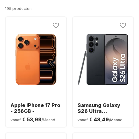
195 producten
Apple iPhone 17 Pro
Samsung Galaxy
- 256GB -
S26 Ultra
Smartphone -
€ 53,99
€ 43,49
vanaf
/Maand
vanaf
/Maand
256GB - Dual SIM