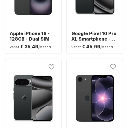
Apple iPhone 16 -
Google Pixel 10 Pro
128GB - Dual SIM
XL Smartphone -
256GB - Dual SIM
€ 35,49
€ 45,99
vanaf
/Maand
vanaf
/Maand