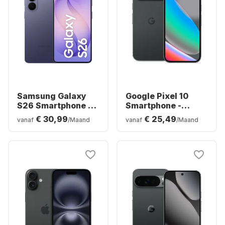
Samsung Galaxy
Google Pixel 10
S26 Smartphone -
Smartphone -
256GB - Dual SIM
128GB - Dual SIM
€ 30,99
€ 25,49
vanaf
/Maand
vanaf
/Maand