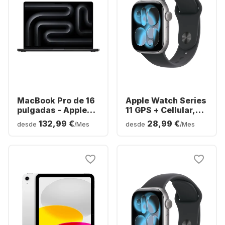
MacBook Pro de 16
Apple Watch Series
pulgadas - Apple
11 GPS + Cellular,
M5 Pro - 24 GB -
caja de aluminio,
132,99 €
28,99 €
desde
/Mes
desde
/Mes
SSD de 1 TB - Apple
42 mm
de 20 núcleos -
Alemán (QWERTZ)