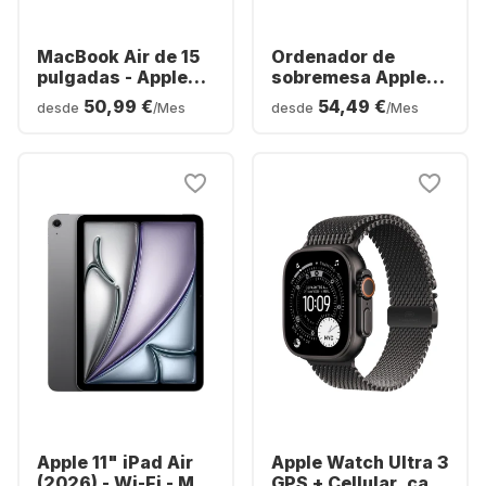
MacBook Air de 15
Ordenador de
pulgadas - Apple
sobremesa Apple
M5 - 16 GB - SSD de
Mac mini -
50,99 €
54,49 €
desde
/Mes
desde
/Mes
512 GB - Apple 10
Procesador M4 de
núcleos - Español
10 núcleos - 16 GB
(QWERTY)
de RAM - SSD de
512 GB - CPU con
GPU integrada de
10 núcleos
Apple 11" iPad Air
Apple Watch Ultra 3
(2026) - Wi-Fi - M4
GPS + Cellular, caja