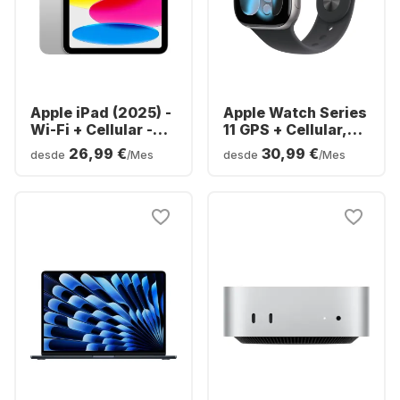
Apple iPad (2025) -
Apple Watch Series
Wi-Fi + Cellular -
11 GPS + Cellular,
iOS - 128GB
caja de aluminio,
26,99 €
30,99 €
desde
/Mes
desde
/Mes
46 ​​mm