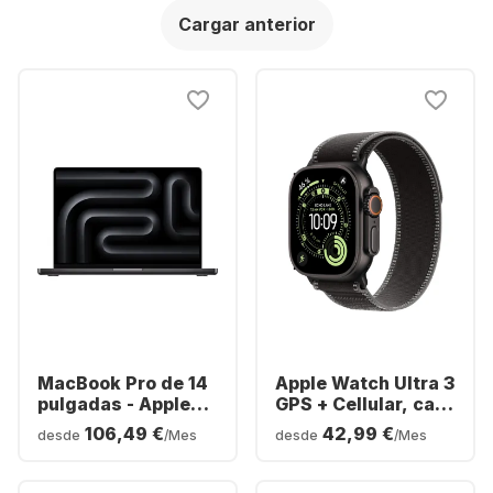
Cargar anterior
MacBook Pro de 14
Apple Watch Ultra 3
pulgadas - Apple
GPS + Cellular, caja
M5 Pro - 24 GB -
de titanio, correa
106,49 €
42,99 €
desde
/Mes
desde
/Mes
SSD de 1 TB - Apple
Trail Loop, 49 mm
de 16 núcleos -
Alemán (QWERTZ)