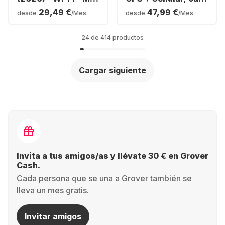
- 128GB
de titanio, correa
29,49 €
47,99 €
desde
/Mes
desde
/Mes
milanesa, 49 mm
24 de 414 productos
Cargar siguiente
Invita a tus amigos/as y llévate 30 € en Grover
Cash.
Cada persona que se una a Grover también se
lleva un mes gratis.
Invitar amigos