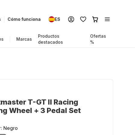
s
Cómo funciona
ES
Productos
Ofertas
es
Marcas
destacados
%
master T-GT II Racing
ng Wheel + 3 Pedal Set
r:
Negro