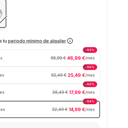
a tu
periodo mínimo de alquiler
-53%
46,99 €
s
98,99 €
/mes
-52%
25,49 €
es
53,49 €
/mes
-53%
17,99 €
es
38,49 €
/mes
-54%
14,99 €
es
32,49 €
/mes