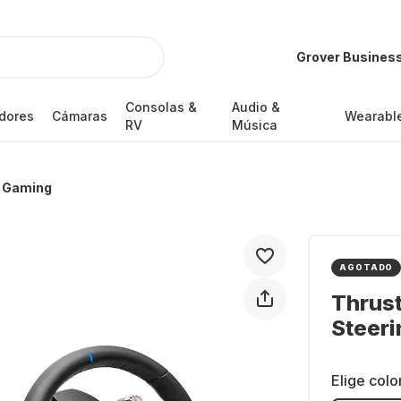
Grover Busines
Consolas &
Audio &
dores
Cámaras
Wearabl
RV
Música
a Gaming
AGOTADO
Thrust
Steeri
Elige colo