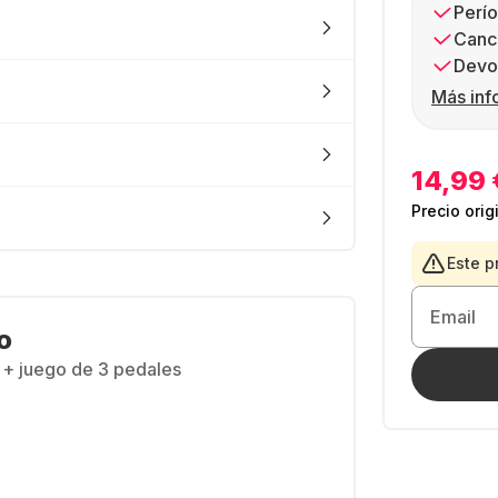
Perío
Canc
Devol
Más inf
14,99 
Precio orig
Este p
Email
o
 + juego de 3 pedales