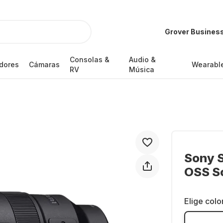
Grover Busines
Consolas &
Audio &
dores
Cámaras
Wearabl
RV
Música
Sony 
OSS S
Elige colo