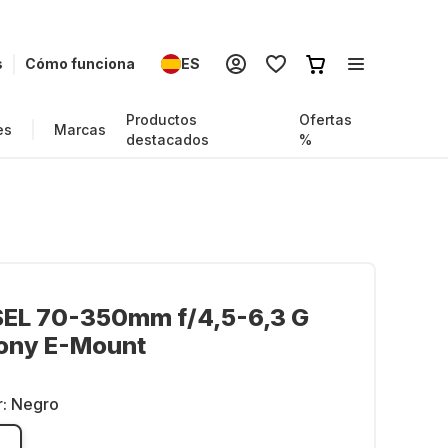
s
Cómo funciona
ES
Productos
Ofertas
es
Marcas
destacados
%
SEL 70-350mm f/4,5-6,3 G
ony E-Mount
r:
Negro