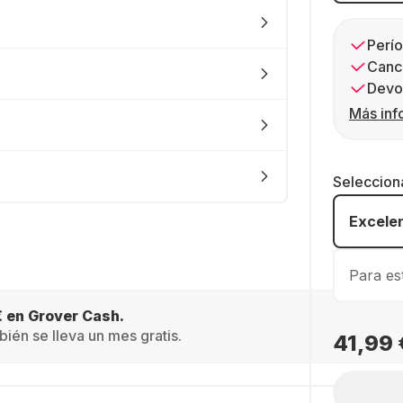
Perío
Canc
Devol
Más inf
Seleccion
Excele
Para es
€ en Grover Cash.
ién se lleva un mes gratis.
41,99 