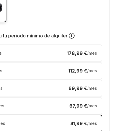
a tu
periodo mínimo de alquiler
178,99 €
s
/mes
112,99 €
s
/mes
69,99 €
s
/mes
67,99 €
es
/mes
41,99 €
es
/mes