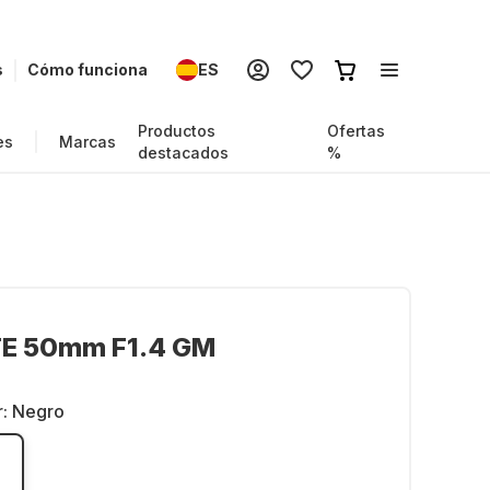
s
Cómo funciona
ES
Productos
Ofertas
es
Marcas
destacados
%
FE 50mm F1.4 GM
r:
Negro