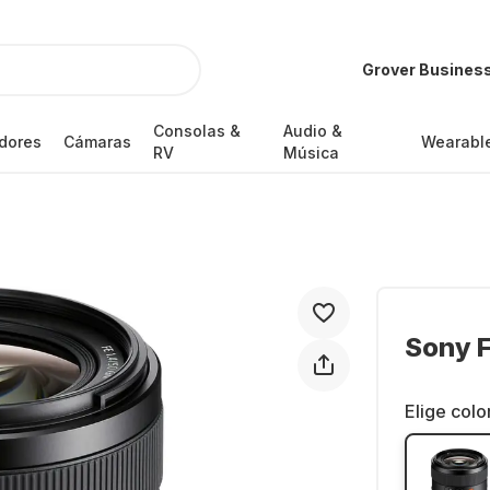
Grover Busines
Consolas &
Audio &
dores
Cámaras
Wearabl
RV
Música
Sony 
Elige colo