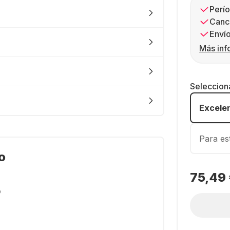
Perío
Canc
Envío
Más inf
Seleccion
Excele
Para es
o
75,49
o