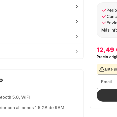
Perío
Canc
Envío
Más inf
12,49 
Precio orig
Este p
o
Email
tooth 5.0, WiFi
erior con al menos 1,5 GB de RAM