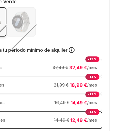
r:
Verde
a tu
periodo mínimo de alquiler
-13%
32,49 €
s
37,49 €
/mes
-14%
18,99 €
es
21,99 €
/mes
-12%
14,49 €
es
16,49 €
/mes
-14%
12,49 €
es
14,49 €
/mes