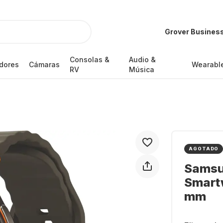
Grover Busines
Consolas &
Audio &
dores
Cámaras
Wearabl
RV
Música
AGOTADO
Samsu
Smart
mm