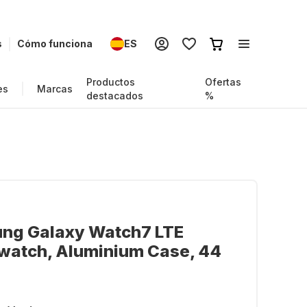
s
Cómo funciona
ES
Productos
Ofertas
es
Marcas
destacados
%
ng Galaxy Watch7 LTE
watch, Aluminium Case, 44