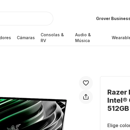
Grover Busines
Consolas &
Audio &
dores
Cámaras
Wearabl
RV
Música
Razer B
Intel®
512GB
Elige colo