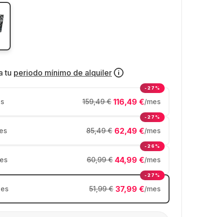
a tu
periodo mínimo de alquiler
-27%
116,49 €
s
159,49 €
/mes
-27%
62,49 €
es
85,49 €
/mes
-26%
44,99 €
es
60,99 €
/mes
-27%
37,99 €
es
51,99 €
/mes