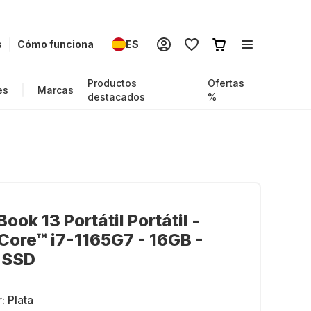
s
Cómo funciona
ES
Productos
Ofertas
es
Marcas
destacados
%
ook 13 Portátil Portátil -
 Core™ i7-1165G7 - 16GB -
 SSD
r:
Plata