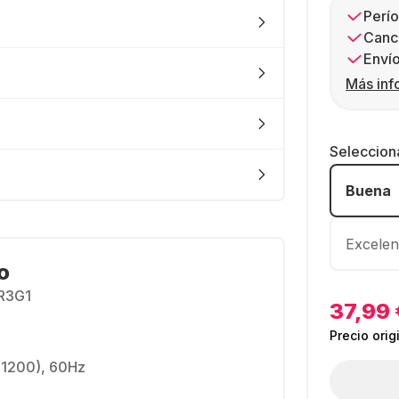
Perío
Canc
Envío
Más inf
Seleccion
Buena
Excelen
o
R3G1
37,99 
Precio orig
x 1200), 60Hz