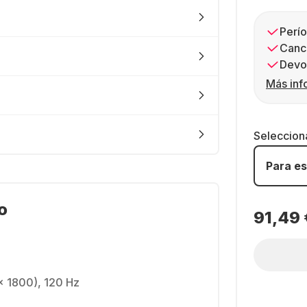
Perío
Canc
Devol
Más inf
Seleccion
Para es
o
91,49 
x 1800), 120 Hz