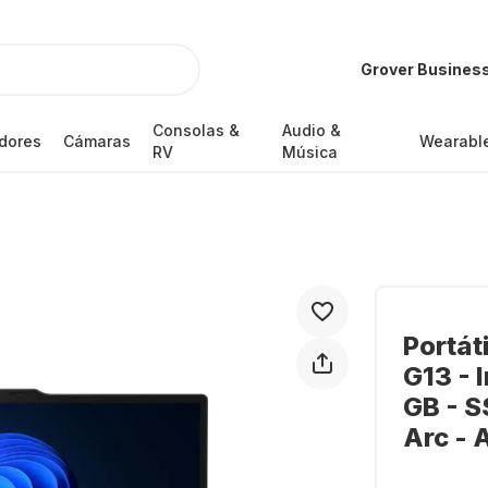
Grover Busines
Consolas &
Audio &
dores
Cámaras
Wearabl
RV
Música
Portát
G13 - 
GB - S
Arc -