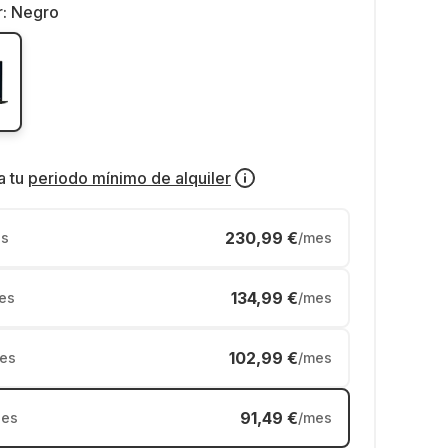
r:
Negro
a tu
periodo mínimo de alquiler
230,99 €
s
/mes
134,99 €
es
/mes
102,99 €
es
/mes
91,49 €
es
/mes