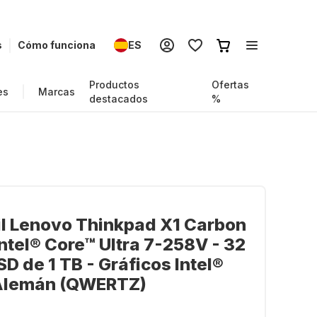
s
Cómo funciona
ES
Productos
Ofertas
es
Marcas
destacados
%
il Lenovo Thinkpad X1 Carbon
Intel® Core™ Ultra 7-258V - 32
SD de 1 TB - Gráficos Intel®
 Alemán (QWERTZ)