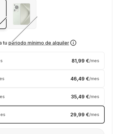
a tu
periodo mínimo de alquiler
81,99 €
s
/mes
46,49 €
es
/mes
35,49 €
es
/mes
29,99 €
es
/mes