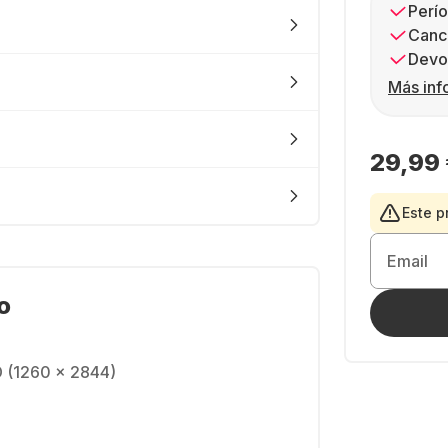
Perío
Canc
Devol
Más inf
29,99
Este p
Email
o
 (1260 x 2844)