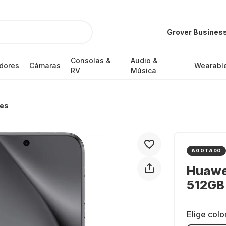
Grover Busines
Consolas &
Audio &
dores
Cámaras
Wearabl
RV
Música
es
AGOTADO
Huawei
512GB 
Elige colo