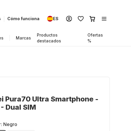
s
Cómo funciona
ES
Productos
Ofertas
es
Marcas
destacados
%
 Pura70 Ultra Smartphone -
- Dual SIM
r:
Negro