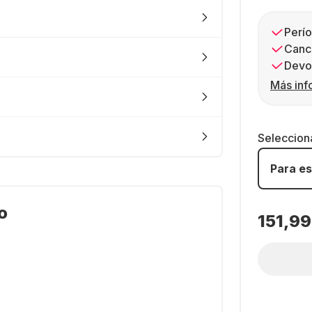
Perío
Canc
Devol
Más inf
Seleccion
Para es
o
151,99