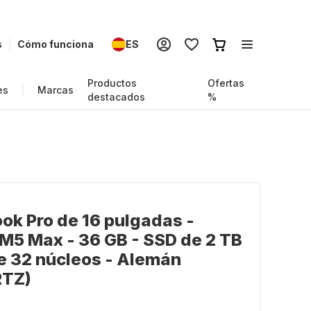
s
Cómo funciona
ES
Productos
Ofertas
es
Marcas
destacados
%
k Pro de 16 pulgadas -
M5 Max - 36 GB - SSD de 2 TB
e 32 núcleos - Alemán
TZ)