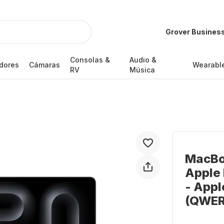
Grover Busines
Consolas &
Audio &
dores
Cámaras
Wearabl
RV
Música
MacBoo
Apple 
- Appl
(QWER